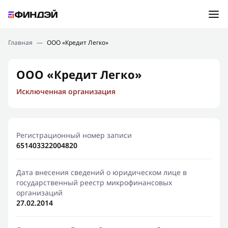
Ошибка:
Контактная форма не найдена.
Подбор займа
Главная
—
ООО «Кредит Легко»
Спасибо, что написали нам
Мы свяжемся с Вами в ближайшее время и сообщим
Новости
ООО «Кредит Легко»
результат
Исключенная организация
Отправить новый запрос
Финансовое просвещение
Регистрационный номер записи
651403322004820
Дата внесения сведений о юридическом лице в
государственный реестр микрофинансовых
организаций
27.02.2014