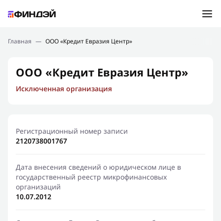
Ошибка:
Контактная форма не найдена.
Подбор займа
Главная
—
ООО «Кредит Евразия Центр»
Спасибо, что написали нам
Мы свяжемся с Вами в ближайшее время и сообщим
Новости
ООО «Кредит Евразия Центр»
результат
Исключенная организация
Отправить новый запрос
Финансовое просвещение
Регистрационный номер записи
2120738001767
Дата внесения сведений о юридическом лице в
государственный реестр микрофинансовых
организаций
10.07.2012