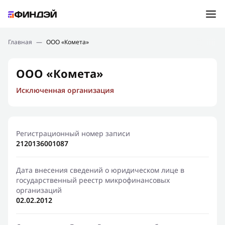
Ошибка:
Контактная форма не найдена.
Подбор займа
Главная
—
ООО «Комета»
Спасибо, что написали нам
Мы свяжемся с Вами в ближайшее время и сообщим
Новости
ООО «Комета»
результат
Исключенная организация
Отправить новый запрос
Финансовое просвещение
Регистрационный номер записи
2120136001087
Дата внесения сведений о юридическом лице в
государственный реестр микрофинансовых
организаций
02.02.2012