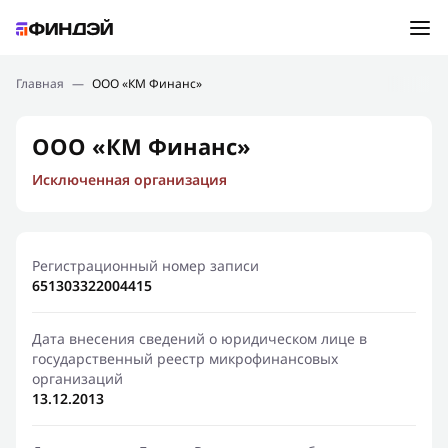
Ошибка:
Контактная форма не найдена.
Подбор займа
Главная
—
ООО «КМ Финанс»
Спасибо, что написали нам
Мы свяжемся с Вами в ближайшее время и сообщим
Новости
ООО «КМ Финанс»
результат
Исключенная организация
Отправить новый запрос
Финансовое просвещение
Регистрационный номер записи
651303322004415
Дата внесения сведений о юридическом лице в
государственный реестр микрофинансовых
организаций
13.12.2013