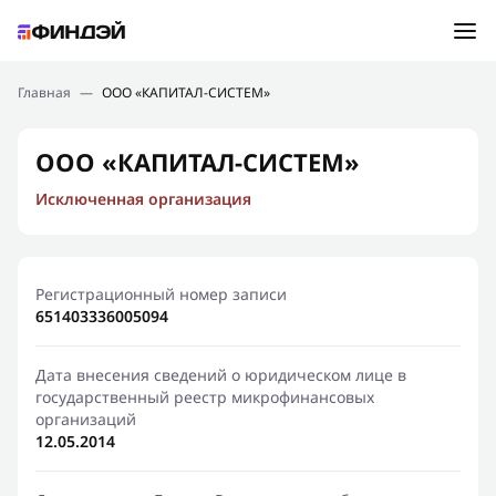
Ошибка:
Контактная форма не найдена.
Подбор займа
Главная
—
ООО «КАПИТАЛ-СИСТЕМ»
Спасибо, что написали нам
Мы свяжемся с Вами в ближайшее время и сообщим
Новости
ООО «КАПИТАЛ-СИСТЕМ»
результат
Исключенная организация
Отправить новый запрос
Финансовое просвещение
Регистрационный номер записи
651403336005094
Дата внесения сведений о юридическом лице в
государственный реестр микрофинансовых
организаций
12.05.2014