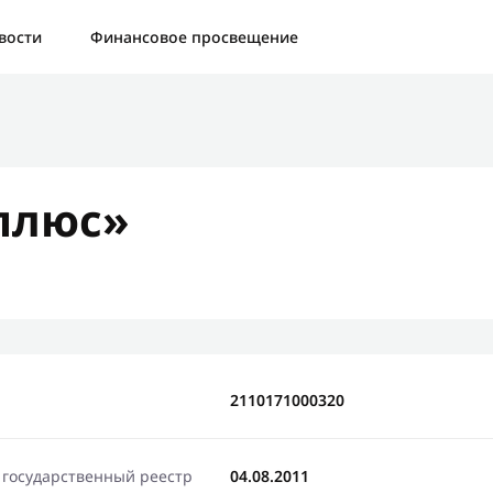
а:
Контактная форма не найдена.
вости
Финансовое просвещение
бо, что написали нам
яжемся с Вами в ближайшее время и сообщим результат
плюс»
Отправить новый запрос
2110171000320
 государственный реестр
04.08.2011