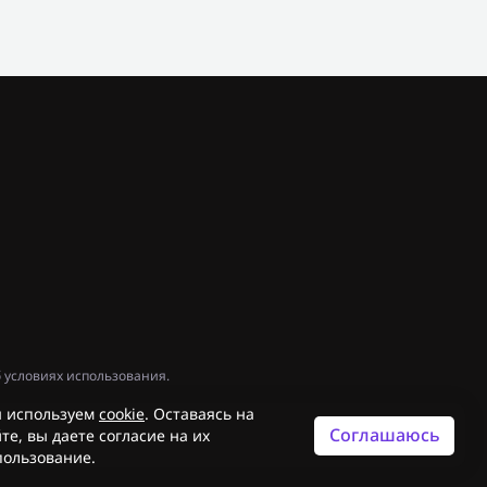
 условиях использования.
 используем
cookie
. Оставаясь на
Соглашаюсь
те, вы даете согласие на их
пользование.