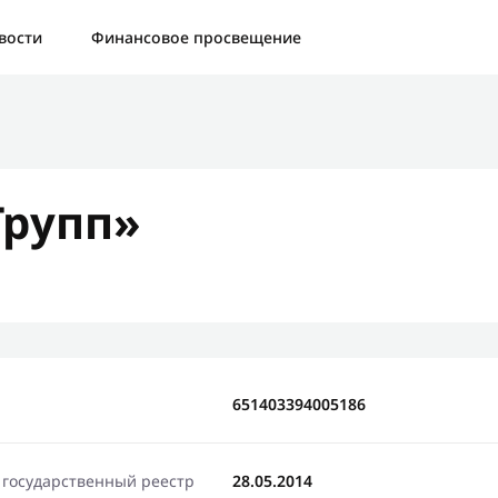
а:
Контактная форма не найдена.
вости
Финансовое просвещение
бо, что написали нам
яжемся с Вами в ближайшее время и сообщим результат
Групп»
Отправить новый запрос
651403394005186
 государственный реестр
28.05.2014