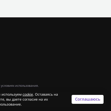
 условиях использования.
 используем
cookie
. Оставаясь на
Соглашаюсь
те, вы даете согласие на их
пользование.