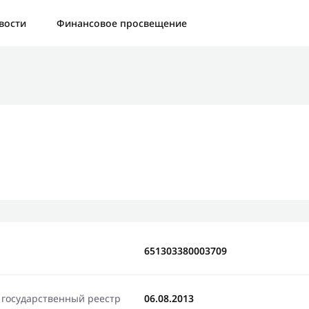
а:
Контактная форма не найдена.
вости
Финансовое просвещение
бо, что написали нам
яжемся с Вами в ближайшее время и сообщим результат
Отправить новый запрос
651303380003709
 государственный реестр
06.08.2013