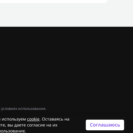
 условиях использования.
 используем
cookie
. Оставаясь на
Соглашаюсь
те, вы даете согласие на их
пользование.