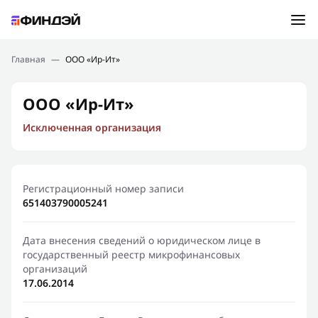
Ошибка:
Контактная форма не найдена.
Подбор займа
Главная
—
ООО «Ир-Ит»
Спасибо, что написали нам
Мы свяжемся с Вами в ближайшее время и сообщим
Новости
ООО «Ир-Ит»
результат
Исключенная организация
Отправить новый запрос
Финансовое просвещение
Регистрационный номер записи
651403790005241
Дата внесения сведений о юридическом лице в
государственный реестр микрофинансовых
организаций
17.06.2014