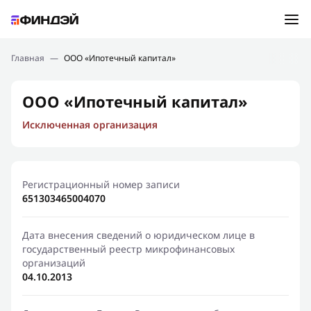
Ошибка:
Контактная форма не найдена.
Подбор займа
Главная
—
ООО «Ипотечный капитал»
Спасибо, что написали нам
Мы свяжемся с Вами в ближайшее время и сообщим
Новости
ООО «Ипотечный капитал»
результат
Исключенная организация
Отправить новый запрос
Финансовое просвещение
Регистрационный номер записи
651303465004070
Дата внесения сведений о юридическом лице в
государственный реестр микрофинансовых
организаций
04.10.2013