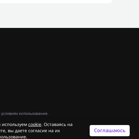
 условиях использования.
 используем
cookie
. Оставаясь на
Соглашаюсь
те, вы даете согласие на их
пользование.