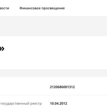
а:
Контактная форма не найдена.
вости
Финансовое просвещение
бо, что написали нам
яжемся с Вами в ближайшее время и сообщим результат
»
Отправить новый запрос
2120686001312
 государственный реестр
10.04.2012