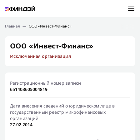
Ошибка:
Контактная форма не найдена.
Подбор займа
Главная
—
ООО «Инвест-Финанс»
Спасибо, что написали нам
Мы свяжемся с Вами в ближайшее время и сообщим
Новости
ООО «Инвест-Финанс»
результат
Исключенная организация
Отправить новый запрос
Финансовое просвещение
Регистрационный номер записи
651403605004819
Дата внесения сведений о юридическом лице в
государственный реестр микрофинансовых
организаций
27.02.2014