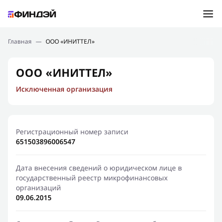
Ошибка:
Контактная форма не найдена.
Подбор займа
Главная
—
ООО «ИНИТТЕЛ»
Спасибо, что написали нам
Мы свяжемся с Вами в ближайшее время и сообщим
Новости
ООО «ИНИТТЕЛ»
результат
Исключенная организация
Отправить новый запрос
Финансовое просвещение
Регистрационный номер записи
651503896006547
Дата внесения сведений о юридическом лице в
государственный реестр микрофинансовых
организаций
09.06.2015