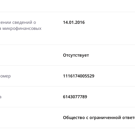
чении сведений о
14.01.2016
ра микрофинансовых
Отсутствует
номер
1116174005529
а
6143077789
Общество с ограниченной отве