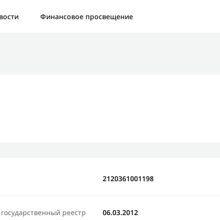
а:
Контактная форма не найдена.
вости
Финансовое просвещение
бо, что написали нам
яжемся с Вами в ближайшее время и сообщим результат
Отправить новый запрос
2120361001198
 государственный реестр
06.03.2012