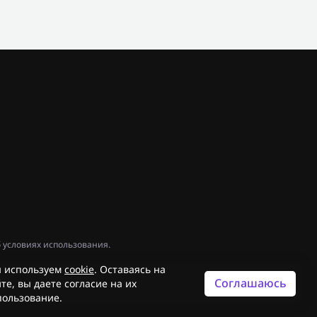
 условиях использования.
 используем
cookie
. Оставаясь на
Соглашаюсь
те, вы даете согласие на их
пользование.