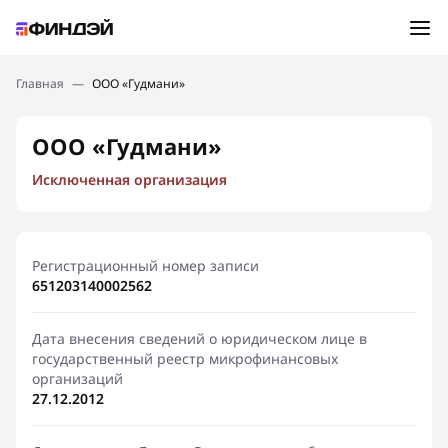
Ошибка:
Контактная форма не найдена.
Подбор займа
Главная
—
ООО «Гудмани»
Спасибо, что написали нам
Мы свяжемся с Вами в ближайшее время и сообщим
Новости
ООО «Гудмани»
результат
Исключенная организация
Отправить новый запрос
Финансовое просвещение
Регистрационный номер записи
651203140002562
Дата внесения сведений о юридическом лице в
государственный реестр микрофинансовых
организаций
27.12.2012