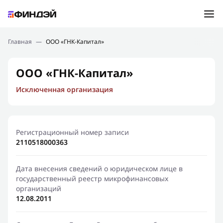
Ошибка:
Контактная форма не найдена.
Подбор займа
Главная
—
ООО «ГНК-Капитал»
Спасибо, что написали нам
Мы свяжемся с Вами в ближайшее время и сообщим
Новости
ООО «ГНК-Капитал»
результат
Исключенная организация
Отправить новый запрос
Финансовое просвещение
Регистрационный номер записи
2110518000363
Дата внесения сведений о юридическом лице в
государственный реестр микрофинансовых
организаций
12.08.2011