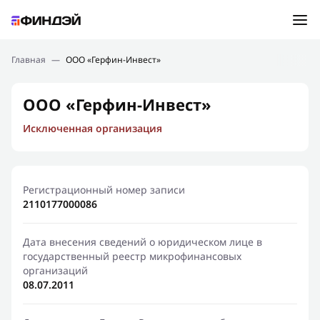
Ошибка:
Контактная форма не найдена.
Подбор займа
Главная
—
ООО «Герфин-Инвест»
Спасибо, что написали нам
Мы свяжемся с Вами в ближайшее время и сообщим
Новости
ООО «Герфин-Инвест»
результат
Исключенная организация
Отправить новый запрос
Финансовое просвещение
Регистрационный номер записи
2110177000086
Дата внесения сведений о юридическом лице в
государственный реестр микрофинансовых
организаций
08.07.2011