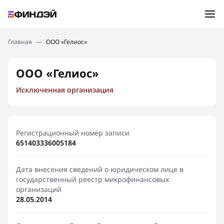
Ошибка:
Контактная форма не найдена.
Подбор займа
Главная
—
ООО «Гелиос»
Спасибо, что написали нам
Мы свяжемся с Вами в ближайшее время и сообщим
Новости
ООО «Гелиос»
результат
Исключенная организация
Отправить новый запрос
Финансовое просвещение
Регистрационный номер записи
651403336005184
Дата внесения сведений о юридическом лице в
государственный реестр микрофинансовых
организаций
28.05.2014