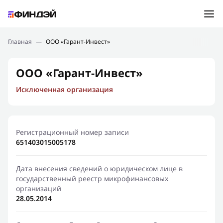
Ошибка:
Контактная форма не найдена.
Подбор займа
Главная
—
ООО «Гарант-Инвест»
Спасибо, что написали нам
Мы свяжемся с Вами в ближайшее время и сообщим
Новости
ООО «Гарант-Инвест»
результат
Исключенная организация
Отправить новый запрос
Финансовое просвещение
Регистрационный номер записи
651403015005178
Дата внесения сведений о юридическом лице в
государственный реестр микрофинансовых
организаций
28.05.2014