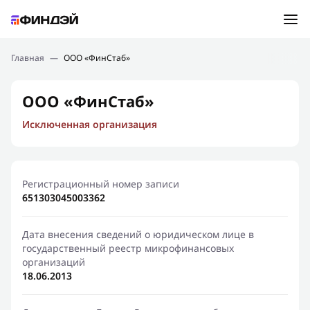
Ошибка:
Контактная форма не найдена.
Подбор займа
Главная
—
ООО «ФинСтаб»
Спасибо, что написали нам
Мы свяжемся с Вами в ближайшее время и сообщим
Новости
ООО «ФинСтаб»
результат
Исключенная организация
Отправить новый запрос
Финансовое просвещение
Регистрационный номер записи
651303045003362
Дата внесения сведений о юридическом лице в
государственный реестр микрофинансовых
организаций
18.06.2013