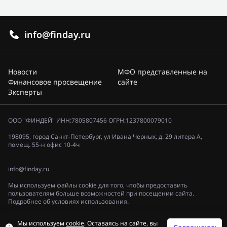
info@finday.ru
Новости
МФО представленные на
Финансовое просвещение
сайте
Эксперты
ООО "ФИНДЕЙ" ИНН:7805807456 ОГРН:1237800079010
198095, город Санкт-Петербург, ул Ивана Черных, д. 29 литера А,
помещ. 55-н офис 10-4ч
info@finday.ru
Мы используем файлы cookie для того, чтобы предоставить
пользователям больше возможностей при посещении сайта.
Подробнее об условиях использования.
Политика конфиденциальности
Мы используем
cookie
. Оставаясь на сайте, вы
© 2023, «ФИНДЕЙ»