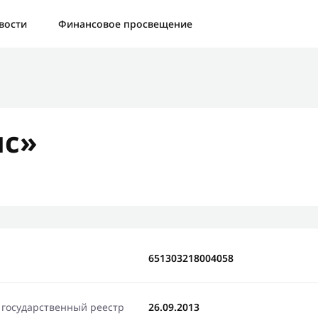
а:
Контактная форма не найдена.
вости
Финансовое просвещение
бо, что написали нам
яжемся с Вами в ближайшее время и сообщим результат
ис»
Отправить новый запрос
651303218004058
 государственный реестр
26.09.2013