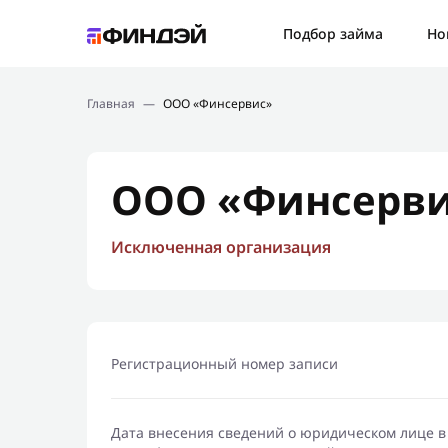
Ошибк
Подбор займа
Но
Подбор займа
Спаси
Главная
—
ООО «Финсервис»
Новости
Мы св
Финансовое просвещение
ООО «Финсерв
Исключенная организация
Регистрационный номер записи
Дата внесения сведений о юридическом лице в