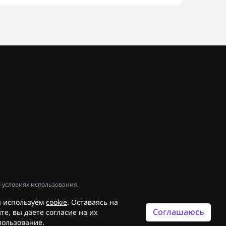
 условиях использования.
 используем
cookie
. Оставаясь на
Соглашаюсь
те, вы даете согласие на их
пользование.