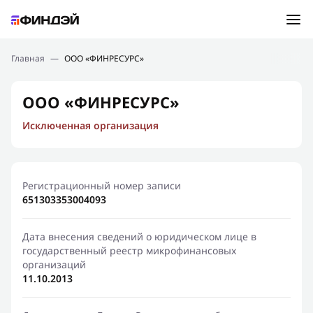
Ошибка:
Контактная форма не найдена.
Подбор займа
Главная
—
ООО «ФИНРЕСУРС»
Спасибо, что написали нам
Мы свяжемся с Вами в ближайшее время и сообщим
Новости
ООО «ФИНРЕСУРС»
результат
Исключенная организация
Отправить новый запрос
Финансовое просвещение
Регистрационный номер записи
651303353004093
Дата внесения сведений о юридическом лице в
государственный реестр микрофинансовых
организаций
11.10.2013