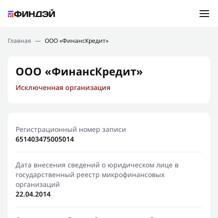
Ошибка:
Контактная форма не найдена.
Подбор займа
Главная
—
ООО «ФинансКредит»
Спасибо, что написали нам
Мы свяжемся с Вами в ближайшее время и сообщим
Новости
ООО «ФинансКредит»
результат
Исключенная организация
Отправить новый запрос
Финансовое просвещение
Регистрационный номер записи
651403475005014
Дата внесения сведений о юридическом лице в
государственный реестр микрофинансовых
организаций
22.04.2014