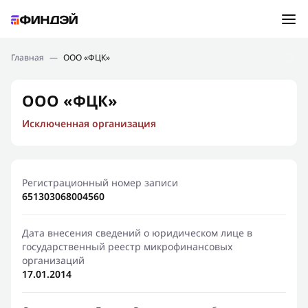
Ошибка:
Контактная форма не найдена.
Подбор займа
Главная
—
ООО «ФЦК»
Спасибо, что написали нам
Мы свяжемся с Вами в ближайшее время и сообщим
Новости
ООО «ФЦК»
результат
Исключенная организация
Отправить новый запрос
Финансовое просвещение
Регистрационный номер записи
651303068004560
Дата внесения сведений о юридическом лице в
государственный реестр микрофинансовых
организаций
17.01.2014