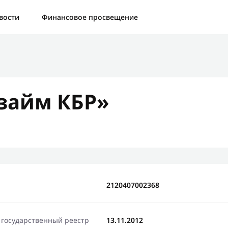
а:
Контактная форма не найдена.
вости
Финансовое просвещение
бо, что написали нам
яжемся с Вами в ближайшее время и сообщим результат
займ КБР»
Отправить новый запрос
2120407002368
 государственный реестр
13.11.2012