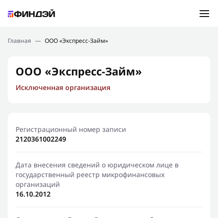
Ошибка:
Контактная форма не найдена.
Подбор займа
Главная
—
ООО «Экспресс-Займ»
Спасибо, что написали нам
Мы свяжемся с Вами в ближайшее время и сообщим
Новости
ООО «Экспресс-Займ»
результат
Исключенная организация
Отправить новый запрос
Финансовое просвещение
Регистрационный номер записи
2120361002249
Дата внесения сведений о юридическом лице в
государственный реестр микрофинансовых
организаций
16.10.2012