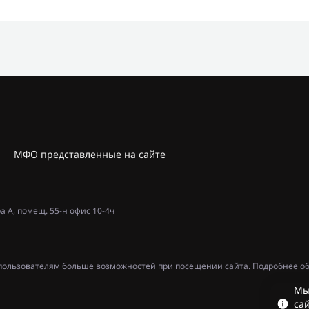
МФО представленные на сайте
ра А, помещ. 55-н офис 10-4ч
ь пользователям больше возможностей при посещении сайта. Подробнее об
Мы
сай