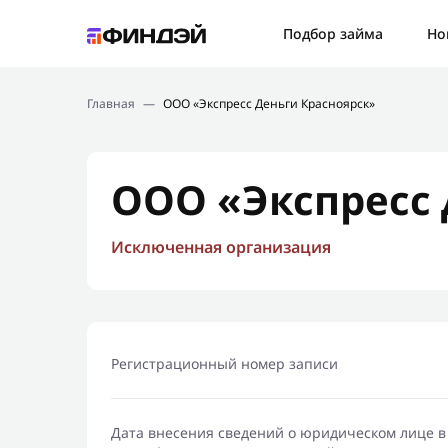
Ошибк
Подбор займа
Но
Подбор займа
Спаси
Главная
—
ООО «Экспресс Деньги Красноярск»
Новости
Мы св
Финансовое просвещение
ООО «Экспресс 
Исключенная организация
Регистрационный номер записи
Дата внесения сведений о юридическом лице в