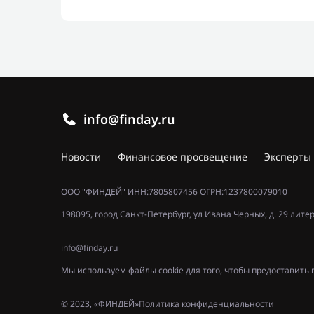
info@finday.ru
Новости
Финансовое просвещение
Эксперты
ООО "ФИНДЕЙ" ИНН:7805807456 ОГРН:1237800079010
198095, город Санкт-Петербург, ул Ивана Черных, д. 29 лите
info@finday.ru
Мы используем файлы cookie для того, чтобы предоставит
© 2023, «ФИНДЕЙ»
Политика конфиденциальности