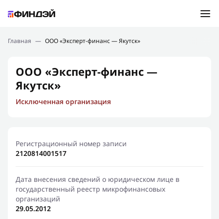
Ошибка:
Контактная форма не найдена.
Подбор займа
Главная
—
ООО «Эксперт-финанс — Якутск»
Спасибо, что написали нам
Мы свяжемся с Вами в ближайшее время и сообщим
Новости
ООО «Эксперт-финанс —
результат
Якутск»
Отправить новый запрос
Финансовое просвещение
Исключенная организация
Регистрационный номер записи
2120814001517
Дата внесения сведений о юридическом лице в
государственный реестр микрофинансовых
организаций
29.05.2012