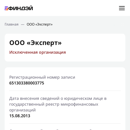
Ошибка:
Контактная форма не найдена.
Подбор займа
Главная
—
ООО «Эксперт»
Спасибо, что написали нам
Мы свяжемся с Вами в ближайшее время и сообщим
Новости
ООО «Эксперт»
результат
Исключенная организация
Отправить новый запрос
Финансовое просвещение
Регистрационный номер записи
651303380003775
Дата внесения сведений о юридическом лице в
государственный реестр микрофинансовых
организаций
15.08.2013