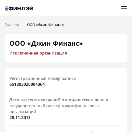
Ошибка:
Контактная форма не найдена.
Подбор займа
Главная
—
ООО «Джин Финанс»
Спасибо, что написали нам
Мы свяжемся с Вами в ближайшее время и сообщим
Новости
ООО «Джин Финанс»
результат
Исключенная организация
Отправить новый запрос
Финансовое просвещение
Регистрационный номер записи
651303020004364
Дата внесения сведений о юридическом лице в
государственный реестр микрофинансовых
организаций
28.11.2013