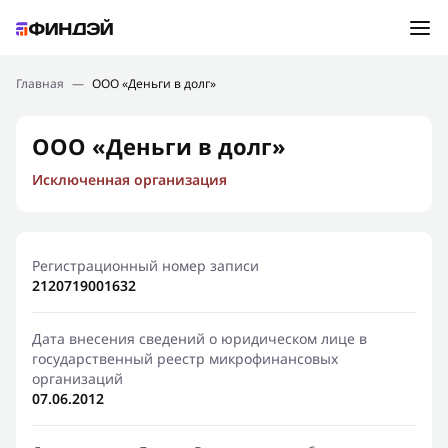
Ошибка:
Контактная форма не найдена.
Подбор займа
Главная
—
ООО «Деньги в долг»
Спасибо, что написали нам
Мы свяжемся с Вами в ближайшее время и сообщим
Новости
ООО «Деньги в долг»
результат
Исключенная организация
Отправить новый запрос
Финансовое просвещение
Регистрационный номер записи
2120719001632
Дата внесения сведений о юридическом лице в
государственный реестр микрофинансовых
организаций
07.06.2012