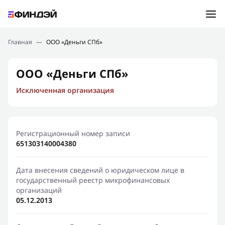
Ошибка:
Контактная форма не найдена.
Подбор займа
Главная
—
ООО «Деньги СПб»
Спасибо, что написали нам
Мы свяжемся с Вами в ближайшее время и сообщим
Новости
ООО «Деньги СПб»
результат
Исключенная организация
Отправить новый запрос
Финансовое просвещение
Регистрационный номер записи
651303140004380
Дата внесения сведений о юридическом лице в
государственный реестр микрофинансовых
организаций
05.12.2013