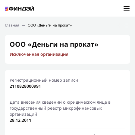
Ошибка:
Контактная форма не найдена.
Подбор займа
Главная
—
ООО «Деньги на прокат»
Спасибо, что написали нам
Мы свяжемся с Вами в ближайшее время и сообщим
Новости
ООО «Деньги на прокат»
результат
Исключенная организация
Отправить новый запрос
Финансовое просвещение
Регистрационный номер записи
2110828000991
Дата внесения сведений о юридическом лице в
государственный реестр микрофинансовых
организаций
28.12.2011