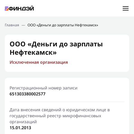
Ошибка:
Контактная форма не найдена.
Подбор займа
Главная
—
ООО «Деньги до зарплаты Нефтекамск»
Спасибо, что написали нам
Мы свяжемся с Вами в ближайшее время и сообщим
Новости
ООО «Деньги до зарплаты
результат
Нефтекамск»
Отправить новый запрос
Финансовое просвещение
Исключенная организация
Регистрационный номер записи
651303380002577
Дата внесения сведений о юридическом лице в
государственный реестр микрофинансовых
организаций
15.01.2013