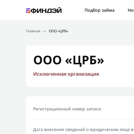
Ошибк
Подбор займа
Но
Подбор займа
Спаси
Главная
—
ООО «ЦРБ»
Новости
Мы св
Финансовое просвещение
ООО «ЦРБ»
Исключенная организация
Регистрационный номер записи
Дата внесения сведений о юридическом лице в