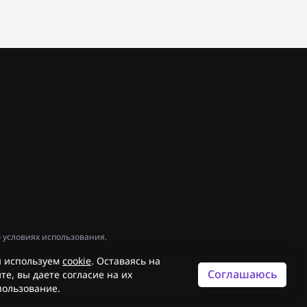
 условиях использования.
 используем
cookie
. Оставаясь на
Соглашаюсь
те, вы даете согласие на их
пользование.