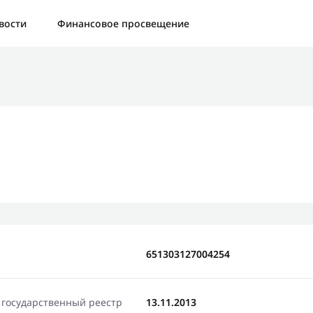
а:
Контактная форма не найдена.
вости
Финансовое просвещение
бо, что написали нам
яжемся с Вами в ближайшее время и сообщим результат
Отправить новый запрос
651303127004254
 государственный реестр
13.11.2013