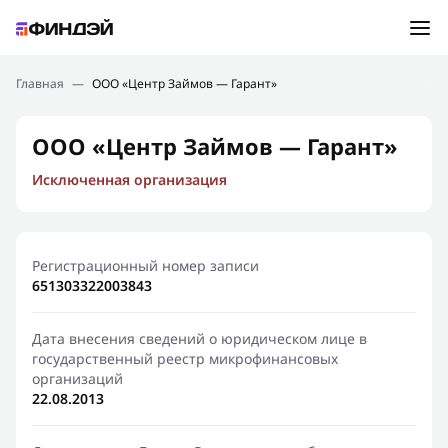
Ошибка:
Контактная форма не найдена.
Подбор займа
Главная
—
ООО «Центр Займов — Гарант»
Спасибо, что написали нам
Мы свяжемся с Вами в ближайшее время и сообщим
Новости
ООО «Центр Займов — Гарант»
результат
Исключенная организация
Отправить новый запрос
Финансовое просвещение
Регистрационный номер записи
651303322003843
Дата внесения сведений о юридическом лице в
государственный реестр микрофинансовых
организаций
22.08.2013