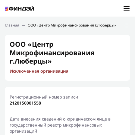
Ошибка:
Контактная форма не найдена.
Подбор займа
Главная
—
ООО «Центр Микрофинансирования г.Люберцы»
Спасибо, что написали нам
Мы свяжемся с Вами в ближайшее время и сообщим
Новости
ООО «Центр
результат
Микрофинансирования
Отправить новый запрос
Финансовое просвещение
г.Люберцы»
Исключенная организация
Регистрационный номер записи
2120150001558
Дата внесения сведений о юридическом лице в
государственный реестр микрофинансовых
организаций