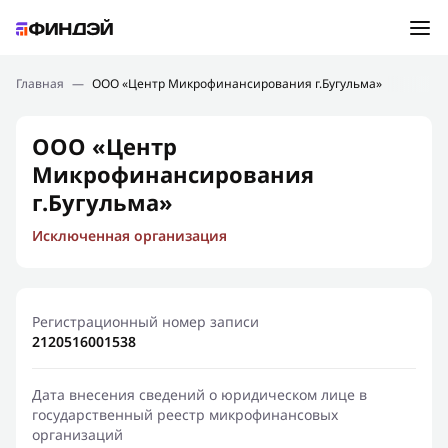
Ошибка:
Контактная форма не найдена.
Подбор займа
Главная
—
ООО «Центр Микрофинансирования г.Бугульма»
Спасибо, что написали нам
Мы свяжемся с Вами в ближайшее время и сообщим
Новости
ООО «Центр
результат
Микрофинансирования
Отправить новый запрос
Финансовое просвещение
г.Бугульма»
Исключенная организация
Регистрационный номер записи
2120516001538
Дата внесения сведений о юридическом лице в
государственный реестр микрофинансовых
организаций