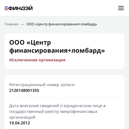
Ошибка:
Контактная форма не найдена.
Подбор займа
Главная
—
ООО «Центр финансирования+ломбард»
Спасибо, что написали нам
Мы свяжемся с Вами в ближайшее время и сообщим
Новости
ООО «Центр
результат
финансирования+ломбард»
Отправить новый запрос
Финансовое просвещение
Исключенная организация
Регистрационный номер записи
2120148001355
Дата внесения сведений о юридическом лице в
государственный реестр микрофинансовых
организаций
19.04.2012