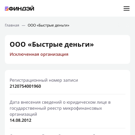
Ошибка:
Контактная форма не найдена.
Подбор займа
Главная
—
ООО «Быстрые деньги»
Спасибо, что написали нам
Мы свяжемся с Вами в ближайшее время и сообщим
Новости
ООО «Быстрые деньги»
результат
Исключенная организация
Отправить новый запрос
Финансовое просвещение
Регистрационный номер записи
2120754001960
Дата внесения сведений о юридическом лице в
государственный реестр микрофинансовых
организаций
14.08.2012