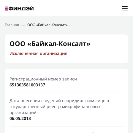
Ошибка:
Контактная форма не найдена.
Подбор займа
Главная
—
ООО «Байкал-Консалт»
Спасибо, что написали нам
Мы свяжемся с Вами в ближайшее время и сообщим
Новости
ООО «Байкал-Консалт»
результат
Исключенная организация
Отправить новый запрос
Финансовое просвещение
Регистрационный номер записи
651303581003137
Дата внесения сведений о юридическом лице в
государственный реестр микрофинансовых
организаций
06.05.2013