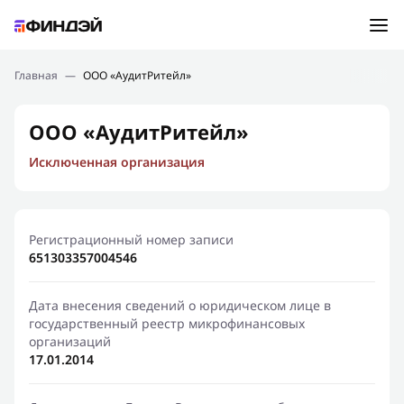
Ошибка:
Контактная форма не найдена.
Подбор займа
Главная
—
ООО «АудитРитейл»
Спасибо, что написали нам
Мы свяжемся с Вами в ближайшее время и сообщим
Новости
ООО «АудитРитейл»
результат
Исключенная организация
Отправить новый запрос
Финансовое просвещение
Регистрационный номер записи
651303357004546
Дата внесения сведений о юридическом лице в
государственный реестр микрофинансовых
организаций
17.01.2014