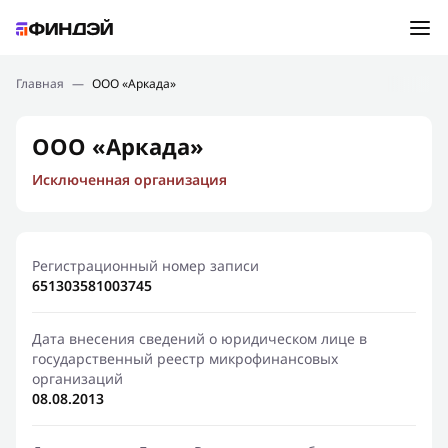
Ошибка:
Контактная форма не найдена.
Подбор займа
Главная
—
ООО «Аркада»
Спасибо, что написали нам
Мы свяжемся с Вами в ближайшее время и сообщим
Новости
ООО «Аркада»
результат
Исключенная организация
Отправить новый запрос
Финансовое просвещение
Регистрационный номер записи
651303581003745
Дата внесения сведений о юридическом лице в
государственный реестр микрофинансовых
организаций
08.08.2013