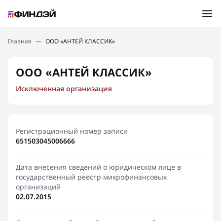
Ошибка:
Контактная форма не найдена.
Подбор займа
Главная
—
ООО «АНТЕЙ КЛАССИК»
Спасибо, что написали нам
Мы свяжемся с Вами в ближайшее время и сообщим
Новости
ООО «АНТЕЙ КЛАССИК»
результат
Исключенная организация
Отправить новый запрос
Финансовое просвещение
Регистрационный номер записи
651503045006666
Дата внесения сведений о юридическом лице в
государственный реестр микрофинансовых
организаций
02.07.2015