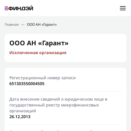
Ошибка:
Контактная форма не найдена.
Подбор займа
Главная
—
ООО АН «Гарант»
Спасибо, что написали нам
Мы свяжемся с Вами в ближайшее время и сообщим
Новости
ООО АН «Гарант»
результат
Исключенная организация
Отправить новый запрос
Финансовое просвещение
Регистрационный номер записи
651303550004505
Дата внесения сведений о юридическом лице в
государственный реестр микрофинансовых
организаций
26.12.2013