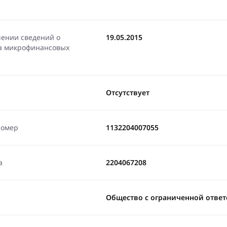
чении сведений о
19.05.2015
ра микрофинансовых
Отсутствует
номер
1132204007055
а
2204067208
Общество с ограниченной отве