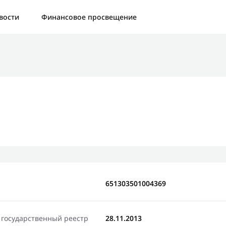
а:
Контактная форма не найдена.
вости
Финансовое просвещение
бо, что написали нам
яжемся с Вами в ближайшее время и сообщим результат
Отправить новый запрос
651303501004369
 государственный реестр
28.11.2013