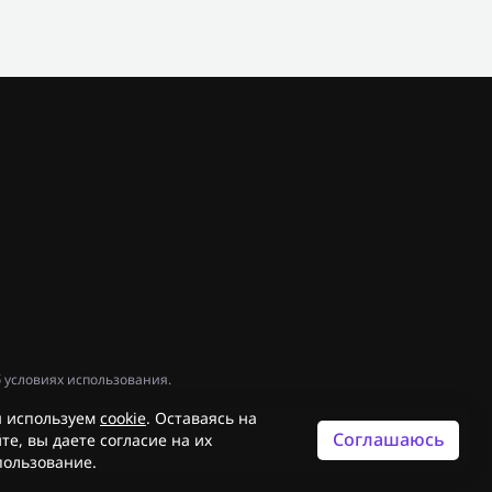
 условиях использования.
 используем
cookie
. Оставаясь на
Соглашаюсь
те, вы даете согласие на их
пользование.