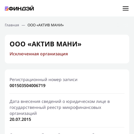
Ошибка:
Контактная форма не найдена.
Подбор займа
Главная
—
ООО «АКТИВ МАНИ»
Спасибо, что написали нам
Мы свяжемся с Вами в ближайшее время и сообщим
Новости
ООО «АКТИВ МАНИ»
результат
Исключенная организация
Отправить новый запрос
Финансовое просвещение
Регистрационный номер записи
001503504006719
Дата внесения сведений о юридическом лице в
государственный реестр микрофинансовых
организаций
20.07.2015