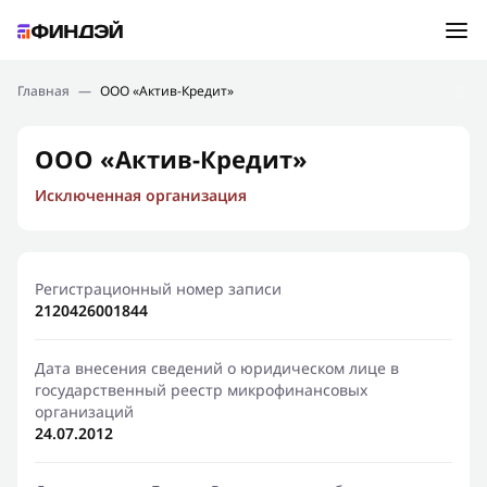
Ошибка:
Контактная форма не найдена.
Подбор займа
Главная
—
ООО «Актив-Кредит»
Спасибо, что написали нам
Мы свяжемся с Вами в ближайшее время и сообщим
Новости
ООО «Актив-Кредит»
результат
Исключенная организация
Отправить новый запрос
Финансовое просвещение
Регистрационный номер записи
2120426001844
Дата внесения сведений о юридическом лице в
государственный реестр микрофинансовых
организаций
24.07.2012