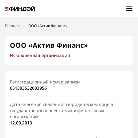
Ошибка:
Контактная форма не найдена.
Подбор займа
Главная
—
ООО «Актив Финанс»
Спасибо, что написали нам
Мы свяжемся с Вами в ближайшее время и сообщим
Новости
ООО «Актив Финанс»
результат
Исключенная организация
Отправить новый запрос
Финансовое просвещение
Регистрационный номер записи
651303532003956
Дата внесения сведений о юридическом лице в
государственный реестр микрофинансовых
организаций
12.09.2013