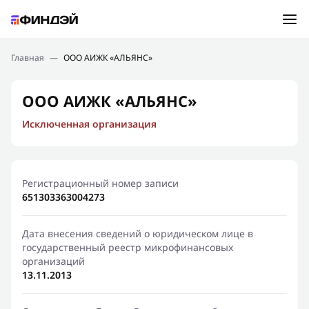
Ошибка:
Контактная форма не найдена.
Подбор займа
Главная
—
ООО АИЖК «АЛЬЯНС»
Спасибо, что написали нам
Мы свяжемся с Вами в ближайшее время и сообщим
Новости
ООО АИЖК «АЛЬЯНС»
результат
Исключенная организация
Отправить новый запрос
Финансовое просвещение
Регистрационный номер записи
651303363004273
Дата внесения сведений о юридическом лице в
государственный реестр микрофинансовых
организаций
13.11.2013